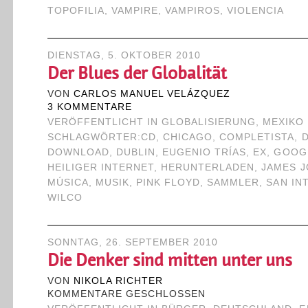
TOPOFILIA
,
VAMPIRE
,
VAMPIROS
,
VIOLENCIA
DIENSTAG, 5. OKTOBER 2010
Der Blues der Globalität
VON
CARLOS MANUEL VELÁZQUEZ
3 KOMMENTARE
VERÖFFENTLICHT IN
GLOBALISIERUNG
,
MEXIKO
SCHLAGWÖRTER:
CD
,
CHICAGO
,
COMPLETISTA
,
DOWNLOAD
,
DUBLIN
,
EUGENIO TRÍAS
,
EX
,
GOOG
HEILIGER INTERNET
,
HERUNTERLADEN
,
JAMES 
MÚSICA
,
MUSIK
,
PINK FLOYD
,
SAMMLER
,
SAN IN
WILCO
SONNTAG, 26. SEPTEMBER 2010
Die Denker sind mitten unter uns
VON
NIKOLA RICHTER
KOMMENTARE GESCHLOSSEN