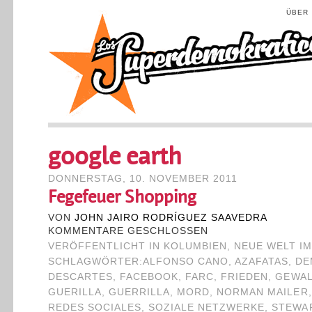
ÜBER
google earth
DONNERSTAG, 10. NOVEMBER 2011
Fegefeuer Shopping
VON
JOHN JAIRO RODRÍGUEZ SAAVEDRA
KOMMENTARE GESCHLOSSEN
VERÖFFENTLICHT IN
KOLUMBIEN
,
NEUE WELT I
SCHLAGWÖRTER:
ALFONSO CANO
,
AZAFATAS
,
DE
DESCARTES
,
FACEBOOK
,
FARC
,
FRIEDEN
,
GEWAL
GUERILLA
,
GUERRILLA
,
MORD
,
NORMAN MAILER
REDES SOCIALES
,
SOZIALE NETZWERKE
,
STEWA