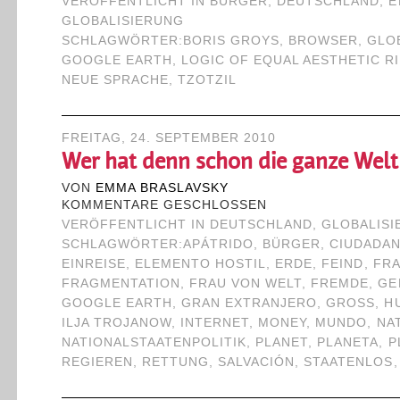
VERÖFFENTLICHT IN
BÜRGER
,
DEUTSCHLAND
,
E
GLOBALISIERUNG
SCHLAGWÖRTER:
BORIS GROYS
,
BROWSER
,
GLO
GOOGLE EARTH
,
LOGIC OF EQUAL AESTHETIC R
NEUE SPRACHE
,
TZOTZIL
FREITAG, 24. SEPTEMBER 2010
Wer hat denn schon die ganze Welt 
VON
EMMA BRASLAVSKY
KOMMENTARE GESCHLOSSEN
VERÖFFENTLICHT IN
DEUTSCHLAND
,
GLOBALIS
SCHLAGWÖRTER:
APÁTRIDO
,
BÜRGER
,
CIUDADA
EINREISE
,
ELEMENTO HOSTIL
,
ERDE
,
FEIND
,
FR
FRAGMENTATION
,
FRAU VON WELT
,
FREMDE
,
GE
GOOGLE EARTH
,
GRAN EXTRANJERO
,
GROSS
,
H
ILJA TROJANOW
,
INTERNET
,
MONEY
,
MUNDO
,
NA
NATIONALSTAATENPOLITIK
,
PLANET
,
PLANETA
,
P
REGIEREN
,
RETTUNG
,
SALVACIÓN
,
STAATENLOS