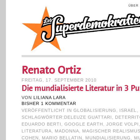
ÜBER
Renato Ortiz
FREITAG, 17. SEPTEMBER 2010
Die mundialisierte Literatur in 3 P
VON
LILIANA LARA
BISHER 1 KOMMENTAR
VERÖFFENTLICHT IN
GLOBALISIERUNG
,
ISRAEL
,
SCHLAGWÖRTER:
DELEUZE GUATTARI
,
DETERRIT
EDUARDO BERTI
,
GOOGLE EARTH
,
JORGE VOLPI
LITERATURA
,
MADONNA
,
MAGISCHER REALISMU
COHEN
,
MARIO BELLATIN
,
MUNDIALISIERUNG
,
MU