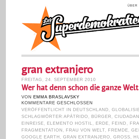
ÜBER
gran extranjero
FREITAG, 24. SEPTEMBER 2010
Wer hat denn schon die ganze Welt 
VON
EMMA BRASLAVSKY
KOMMENTARE GESCHLOSSEN
VERÖFFENTLICHT IN
DEUTSCHLAND
,
GLOBALIS
SCHLAGWÖRTER:
APÁTRIDO
,
BÜRGER
,
CIUDADA
EINREISE
,
ELEMENTO HOSTIL
,
ERDE
,
FEIND
,
FR
FRAGMENTATION
,
FRAU VON WELT
,
FREMDE
,
GE
GOOGLE EARTH
,
GRAN EXTRANJERO
,
GROSS
,
H