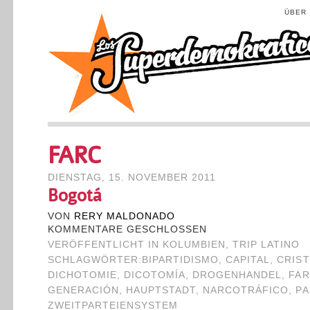
ÜBER
FARC
DIENSTAG, 15. NOVEMBER 2011
Bogotá
VON
RERY MALDONADO
KOMMENTARE GESCHLOSSEN
VERÖFFENTLICHT IN
KOLUMBIEN
,
TRIP LATINO
SCHLAGWÖRTER:
BIPARTIDISMO
,
CAPITAL
,
CRIST
DICHOTOMIE
,
DICOTOMÍA
,
DROGENHANDEL
,
FA
GENERACIÓN
,
HAUPTSTADT
,
NARCOTRÁFICO
,
PA
ZWEITPARTEIENSYSTEM