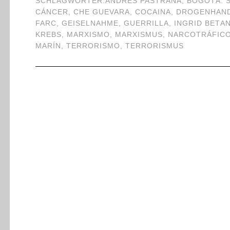
SCHLAGWÖRTER:
ANDRÉS PASTRANA
,
BOGOTÁ. 
CÁNCER
,
CHE GUEVARA
,
COCAINA
,
DROGENHAN
FARC
,
GEISELNAHME
,
GUERRILLA
,
INGRID BETA
KREBS
,
MARXISMO
,
MARXISMUS
,
NARCOTRÁFIC
MARÍN
,
TERRORISMO
,
TERRORISMUS