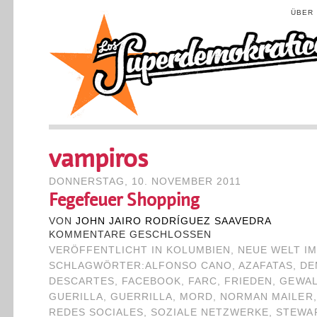
ÜBER
vampiros
DONNERSTAG, 10. NOVEMBER 2011
Fegefeuer Shopping
VON
JOHN JAIRO RODRÍGUEZ SAAVEDRA
KOMMENTARE GESCHLOSSEN
VERÖFFENTLICHT IN
KOLUMBIEN
,
NEUE WELT I
SCHLAGWÖRTER:
ALFONSO CANO
,
AZAFATAS
,
DE
DESCARTES
,
FACEBOOK
,
FARC
,
FRIEDEN
,
GEWAL
GUERILLA
,
GUERRILLA
,
MORD
,
NORMAN MAILER
REDES SOCIALES
,
SOZIALE NETZWERKE
,
STEWA