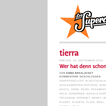
tierra
FREITAG, 24. SEPTEMBER 2010
Wer hat denn schon 
VON
EMMA BRASLAVSKY
KOMMENTARE GESCHLOSSEN
VERÖFFENTLICHT IN
DEUTSCHLA
SCHLAGWÖRTER:
APÁTRIDO
,
BÜR
HOSTIL
,
ERDE
,
FEIND
,
FRAGMENT
GELD
,
GOBERNAR
,
GOOGLE EAR
TROJANOW
,
INTERNET
,
MONEY
,
M
PLANET
,
PLANETA
,
PLATA
,
REAL