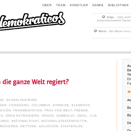
ÜBER
TEAM
KÜNSTLER
DANKE
BIBLIOTHEK
Antje
-
„Sitzt nich
bewundernswerte Dame! D
María
-
Die Mauer und 
Au
De
Th
Ein
die ganze Welt regiert?
Fa
ND
,
GLOBALISIERUNG
At
GER
,
CIUDADANO
,
COLUMBUS
,
EINREISE
,
ELEMENTO
Bu
ACIÓN
,
FRAGMENTATION
,
FRAU VON WELT
,
FREMDE
,
Bü
TH
,
GRAN EXTRANJERO
,
GROSS
,
HUMBOLDT
,
IDEAL
,
ILJA
UNDO
,
NATIONALSTAAT
,
NATIONALSTAATENPOLITIK
,
De
,
REGIEREN
,
RETTUNG
,
SALVACIÓN
,
STAATENLOS
,
Ge