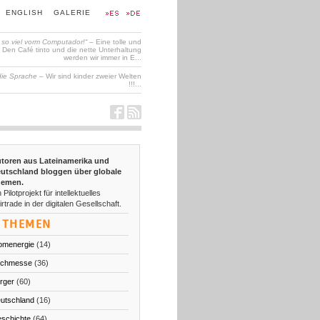
ENGLISH
GALERIE
t so viel vorm Computador!“
– Eine tolle und
en Café tinto und die nette Unterhaltung
werden wir immer in E...
die Sprache
– Wir sind kinder zweier Welten
!!!...
toren aus Lateinamerika und
utschland bloggen über globale
emen.
 Pilotprojekt für intellektuelles
irtrade in der digitalen Gesellschaft.
THEMEN
omenergie
(14)
chmesse
(36)
rger
(60)
utschland
(16)
schichte
(64)