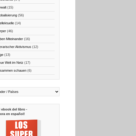
walt
(15)
obalisierung
(56)
ellektuelle
(14)
rper
(46)
ben Miteinander
(16)
terarischer Aktivismus
(12)
ge
(13)
ue Welt im Netz
(17)
sammen schauen
(6)
l ebook del libro -
ora en español!