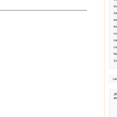
Ge
Gl
Int
Kö
Le
Li
Lü
Ne
Zu
¡E
ah