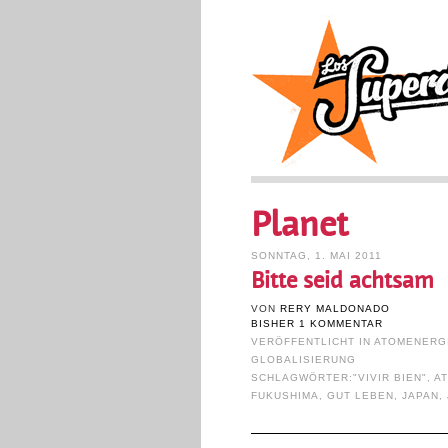
Planet
SONNTAG, 1. MAI 2011
Bitte seid achtsam
VON
RERY MALDONADO
BISHER 1 KOMMENTAR
VERÖFFENTLICHT IN
ATOMENERG
GLOBALISIERUNG
SCHLAGWÖRTER:
"VIVIR BIEN"
,
A
FUKUSHIMA
,
GUT LEBEN
,
JAPAN
,