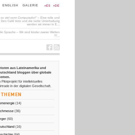
ENGLISH
GALERIE
t so viel vorm Computador!“
– Eine tolle und
en Café tinto und die nette Unterhaltung
werden wir immer in E...
die Sprache
– Wir sind kinder zweier Welten
!!!...
toren aus Lateinamerika und
utschland bloggen über globale
emen.
 Pilotprojekt für intellektuelles
irtrade in der digitalen Gesellschaft.
THEMEN
omenergie
(14)
chmesse
(36)
rger
(60)
utschland
(16)
schichte
(64)