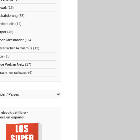
walt
(15)
obalisierung
(56)
ellektuelle
(14)
rper
(46)
ben Miteinander
(16)
terarischer Aktivismus
(12)
ge
(13)
ue Welt im Netz
(17)
sammen schauen
(6)
l ebook del libro -
ora en español!