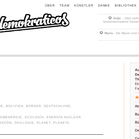
ÜBER
TEAM
KÜNSTLER
DANKE
BIBLIOTHEK
Antje
-
„Sitzt nich
bewundernswerte Dame! D
María
-
Die Mauer und 
Au
De
Th
Ein
Fa
IE
,
BOLIVIEN
,
BÜRGER
,
DEUTSCHLAND
,
At
Bu
TOMENERGIE
,
ECOLOGÍA
,
ENERGÍA NUCLEAR
,
Bü
JAPÓN
,
ÖKOLOGIE
,
PLANET
,
PLANETA
De
Ge