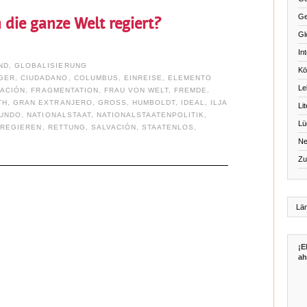
Ge
die ganze Welt regiert?
Gl
Int
ND
,
GLOBALISIERUNG
Kö
GER
,
CIUDADANO
,
COLUMBUS
,
EINREISE
,
ELEMENTO
Le
ACIÓN
,
FRAGMENTATION
,
FRAU VON WELT
,
FREMDE
,
TH
,
GRAN EXTRANJERO
,
GROSS
,
HUMBOLDT
,
IDEAL
,
ILJA
Li
UNDO
,
NATIONALSTAAT
,
NATIONALSTAATENPOLITIK
,
Lü
,
REGIEREN
,
RETTUNG
,
SALVACIÓN
,
STAATENLOS
,
Ne
Zu
¡E
ah