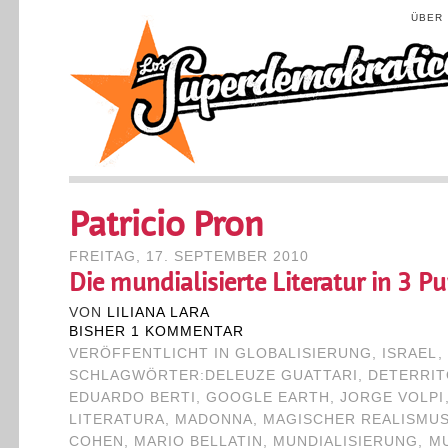
ÜBER
Patricio Pron
FREITAG, 17. SEPTEMBER 2010
Die mundialisierte Literatur in 3 P
VON
LILIANA LARA
BISHER 1 KOMMENTAR
VERÖFFENTLICHT IN
GLOBALISIERUNG
,
ISRAEL
,
SCHLAGWÖRTER:
DELEUZE GUATTARI
,
DETERRIT
EDUARDO BERTI
,
GOOGLE EARTH
,
JORGE VOLPI
LITERATURA
,
MADONNA
,
MAGISCHER REALISMU
COHEN
,
MARIO BELLATIN
,
MUNDIALISIERUNG
,
MU