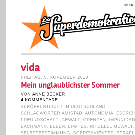
ÜBER
vida
FREITAG, 5. NOVEMBER 2010
Mein unglaublichster Sommer
VON
ANNE BECKER
4 KOMMENTARE
VERÖFFENTLICHT IN
DEUTSCHLAND
SCHLAGWÖRTER:
AMISTAD
,
AUTONOMÍA
,
ESCRIB
FREUNDSCHAFT
,
GEWALT
,
GRENZEN
,
IMPUNIDA
BACHMANN
,
LEBEN
,
LIMITES
,
RITUELLE GEWALT
SELBSTBESTIMMUNG
,
SOBREVIVIENTES
,
STRAFL