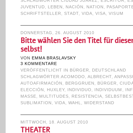
SCHLAGWÖRTER:
CIUDAD JÚAREZ
,
ESCRITOR
,
E
JUVENTUD
,
LEBEN
,
NACIÓN
,
NATION
,
PASAPORT
SCHRIFTSTELLER
,
STADT
,
VIDA
,
VISA
,
VISUM
DONNERSTAG, 26. AUGUST 2010
Bitte wählen Sie den Titel für diese
selbst!
VON
EMMA BRASLAVSKY
3 KOMMENTARE
VERÖFFENTLICHT IN
BÜRGER
,
DEUTSCHLAND
SCHLAGWÖRTER:
ACOMODO
,
ALBRECHT
,
ANPAS
AUTOAFIRMACIÓN
,
BERGGRUEN
,
BÜRGER
,
CIUD
ELECCIÓN
,
HUXLEY
,
INDIVIDUO
,
INDIVIDUUM
,
IN
MASSE
,
MULTITUDES
,
RESISTENCIA
,
SELBSTBES
SUBLIMATION
,
VIDA
,
WAHL
,
WIDERSTAND
MITTWOCH, 18. AUGUST 2010
THEATER