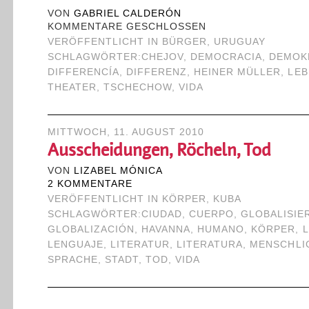
VON
GABRIEL CALDERÓN
KOMMENTARE GESCHLOSSEN
VERÖFFENTLICHT IN
BÜRGER
,
URUGUAY
SCHLAGWÖRTER:
CHEJOV
,
DEMOCRACIA
,
DEMOK
DIFFERENCÍA
,
DIFFERENZ
,
HEINER MÜLLER
,
LEB
THEATER
,
TSCHECHOW
,
VIDA
MITTWOCH, 11. AUGUST 2010
Ausscheidungen, Röcheln, Tod
VON
LIZABEL MÓNICA
2 KOMMENTARE
VERÖFFENTLICHT IN
KÖRPER
,
KUBA
SCHLAGWÖRTER:
CIUDAD
,
CUERPO
,
GLOBALISIE
GLOBALIZACIÓN
,
HAVANNA
,
HUMANO
,
KÖRPER
,
LENGUAJE
,
LITERATUR
,
LITERATURA
,
MENSCHLI
SPRACHE
,
STADT
,
TOD
,
VIDA