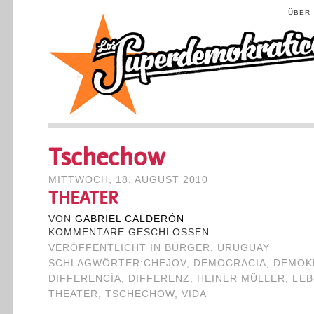
ÜBER
Tschechow
MITTWOCH, 18. AUGUST 2010
THEATER
VON
GABRIEL CALDERÓN
KOMMENTARE GESCHLOSSEN
VERÖFFENTLICHT IN
BÜRGER
,
URUGUAY
SCHLAGWÖRTER:
CHEJOV
,
DEMOCRACIA
,
DEMOK
DIFFERENCÍA
,
DIFFERENZ
,
HEINER MÜLLER
,
LEB
THEATER
,
TSCHECHOW
,
VIDA