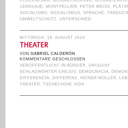
ECOLOGISMO
,
GLOBALISIERUNG
,
GLOBALIZACI
LENGUAJE
,
MONTPELLIER
,
PETER WEISS
,
PLÁTA
SOCIALISMO
,
SOZIALISMUS
,
SPRACHE
,
TRADUCI
UMWELTSCHUTZ
,
UNTERSCHIED
MITTWOCH, 18. AUGUST 2010
THEATER
VON
GABRIEL CALDERÓN
KOMMENTARE GESCHLOSSEN
VERÖFFENTLICHT IN
BÜRGER
,
URUGUAY
SCHLAGWÖRTER:
CHEJOV
,
DEMOCRACIA
,
DEMOK
DIFFERENCÍA
,
DIFFERENZ
,
HEINER MÜLLER
,
LEB
THEATER
,
TSCHECHOW
,
VIDA