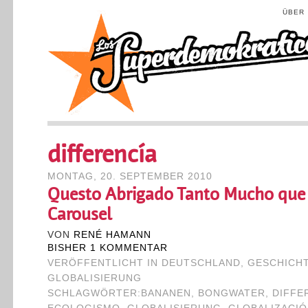
ÜBER
differencía
MONTAG, 20. SEPTEMBER 2010
Questo Abrigado Tanto Mucho que c
Carousel
VON
RENÉ HAMANN
BISHER 1 KOMMENTAR
VERÖFFENTLICHT IN
DEUTSCHLAND
,
GESCHICH
GLOBALISIERUNG
SCHLAGWÖRTER:
BANANEN
,
BONGWATER
,
DIFFE