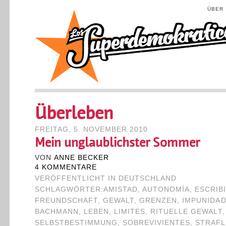
ÜBER
Überleben
FREITAG, 5. NOVEMBER 2010
Mein unglaublichster Sommer
VON
ANNE BECKER
4 KOMMENTARE
VERÖFFENTLICHT IN
DEUTSCHLAND
SCHLAGWÖRTER:
AMISTAD
,
AUTONOMÍA
,
ESCRIB
FREUNDSCHAFT
,
GEWALT
,
GRENZEN
,
IMPUNIDA
BACHMANN
,
LEBEN
,
LIMITES
,
RITUELLE GEWALT
SELBSTBESTIMMUNG
,
SOBREVIVIENTES
,
STRAFL