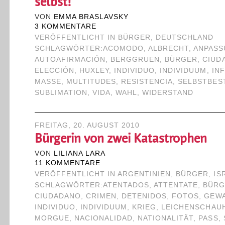
selbst!
VON
EMMA BRASLAVSKY
3 KOMMENTARE
VERÖFFENTLICHT IN
BÜRGER
,
DEUTSCHLAND
SCHLAGWÖRTER:
ACOMODO
,
ALBRECHT
,
ANPAS
AUTOAFIRMACIÓN
,
BERGGRUEN
,
BÜRGER
,
CIUD
ELECCIÓN
,
HUXLEY
,
INDIVIDUO
,
INDIVIDUUM
,
IN
MASSE
,
MULTITUDES
,
RESISTENCIA
,
SELBSTBES
SUBLIMATION
,
VIDA
,
WAHL
,
WIDERSTAND
FREITAG, 20. AUGUST 2010
Bürgerin von zwei Katastrophen
VON
LILIANA LARA
11 KOMMENTARE
VERÖFFENTLICHT IN
ARGENTINIEN
,
BÜRGER
,
IS
SCHLAGWÖRTER:
ATENTADOS
,
ATTENTATE
,
BÜRG
CIUDADANO
,
CRIMEN
,
DETENIDOS
,
FOTOS
,
GEWA
INDIVIDUO
,
INDIVIDUUM
,
KRIEG
,
LEICHENSCHAU
MORGUE
,
NACIONALIDAD
,
NATIONALITÄT
,
PASS
,