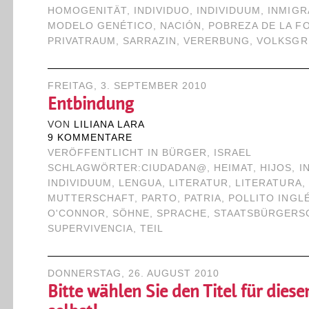
HOMOGENITÄT
,
INDIVIDUO
,
INDIVIDUUM
,
INMIGR
MODELO GENÉTICO
,
NACIÓN
,
POBREZA DE LA F
PRIVATRAUM
,
SARRAZIN
,
VERERBUNG
,
VOLKSGR
FREITAG, 3. SEPTEMBER 2010
Entbindung
VON
LILIANA LARA
9 KOMMENTARE
VERÖFFENTLICHT IN
BÜRGER
,
ISRAEL
SCHLAGWÖRTER:
CIUDADAN@
,
HEIMAT
,
HIJOS
,
I
INDIVIDUUM
,
LENGUA
,
LITERATUR
,
LITERATURA
,
MUTTERSCHAFT
,
PARTO
,
PATRIA
,
POLLITO INGL
O'CONNOR
,
SÖHNE
,
SPRACHE
,
STAATSBÜRGERS
SUPERVIVENCIA
,
TEIL
DONNERSTAG, 26. AUGUST 2010
Bitte wählen Sie den Titel für diese