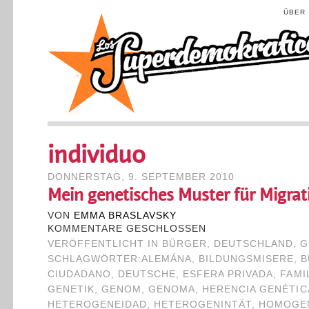
ÜBER
individuo
DONNERSTAG, 9. SEPTEMBER 2010
Mein genetisches Muster für Migrat
VON
EMMA BRASLAVSKY
KOMMENTARE GESCHLOSSEN
VERÖFFENTLICHT IN
BÜRGER
,
DEUTSCHLAND
,
G
SCHLAGWÖRTER:
ALEMÁNA
,
BILDUNGSMISERE
,
B
CIUDADANO
,
DEUTSCHE
,
ESFERA PRIVADA
,
FAMI
GENETIK
,
GENOM
,
GENOMA
,
HERENCIA GENÉTIC
HETEROGENEIDAD
,
HETEROGENINTÄT
,
HOMOGE