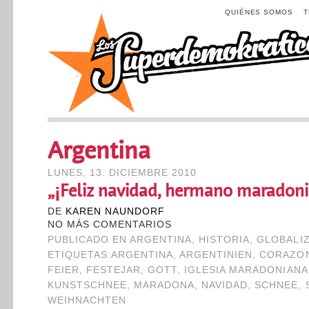
QUIÉNES SOMOS
Argentina
LUNES, 13. DICIEMBRE 2010
„¡Feliz navidad, hermano maradoni
DE
KAREN NAUNDORF
NO MÁS COMENTARIOS
PUBLICADO EN
ARGENTINA
,
HISTORIA
,
GLOBALI
ETIQUETAS:
ARGENTINA
,
ARGENTINIEN
,
CORAZO
FEIER
,
FESTEJAR
,
GOTT
,
IGLESIA MARADONIANA
KUNSTSCHNEE
,
MARADONA
,
NAVIDAD
,
SCHNEE
,
WEIHNACHTEN