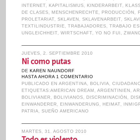
INTERNET
,
KAPITALISMUS
,
KINDERARBEIT
,
KLAS
DE CLASES
,
MENSCHENRECHTE
,
PRODUCCIÓN
,
PROLETARIAT
,
SKLAVEN
,
SKLAVENARBEIT
,
SKLAV
TEXTILINDUSTRIE
,
TRABAJADORES
,
TRABAJO E
UNGLEICHHEIT
,
WIRTSCHAFT
,
YO NO FUI
,
ZWANG
JUEVES, 2. SEPTIEMBRE 2010
Ni como putas
DE
KAREN NAUNDORF
HASTA AHORA 1 COMENTARIO
PUBLICADO EN
ARGENTINA
,
BOLIVIA
,
CIUDADAN
ETIQUETAS:
AMERICAN DREAM
,
ARGENTINIEN
,
AR
BOLIVIANER
,
BOLIVIANOS
,
DISCRIMINACIÓN
,
DIS
EINWANDERER
,
EINWANDERUNG
,
HEIMAT
,
INMIG
PATRIA
,
SUEÑO AMERICANO
MARTES, 31. AGOSTO 2010
Todo es violento