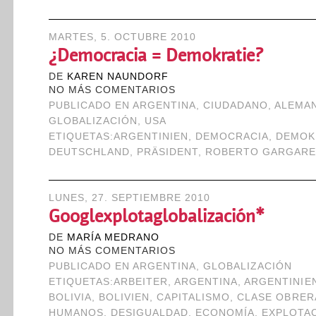
MARTES, 5. OCTUBRE 2010
¿Democracia = Demokratie?
DE
KAREN NAUNDORF
NO MÁS COMENTARIOS
PUBLICADO EN
ARGENTINA
,
CIUDADANO
,
ALEMA
GLOBALIZACIÓN
,
USA
ETIQUETAS:
ARGENTINIEN
,
DEMOCRACIA
,
DEMOK
DEUTSCHLAND
,
PRÄSIDENT
,
ROBERTO GARGARE
LUNES, 27. SEPTIEMBRE 2010
Googlexplotaglobalización*
DE
MARÍA MEDRANO
NO MÁS COMENTARIOS
PUBLICADO EN
ARGENTINA
,
GLOBALIZACIÓN
ETIQUETAS:
ARBEITER
,
ARGENTINA
,
ARGENTINIE
BOLIVIA
,
BOLIVIEN
,
CAPITALISMO
,
CLASE OBRER
HUMANOS
,
DESIGUALDAD
,
ECONOMÍA
,
EXPLOTA