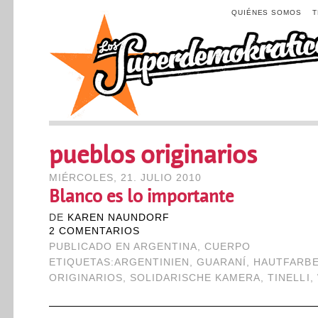
QUIÉNES SOMOS
pueblos originarios
MIÉRCOLES, 21. JULIO 2010
Blanco es lo importante
DE
KAREN NAUNDORF
2 COMENTARIOS
PUBLICADO EN
ARGENTINA
,
CUERPO
ETIQUETAS:
ARGENTINIEN
,
GUARANÍ
,
HAUTFARB
ORIGINARIOS
,
SOLIDARISCHE KAMERA
,
TINELLI
,