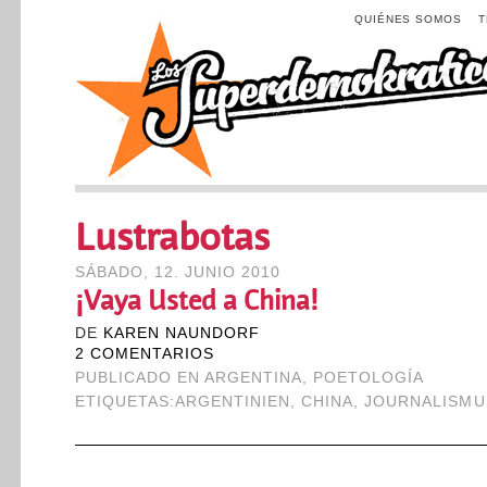
QUIÉNES SOMOS
Lustrabotas
SÁBADO, 12. JUNIO 2010
¡Vaya Usted a China!
DE
KAREN NAUNDORF
2 COMENTARIOS
PUBLICADO EN
ARGENTINA
,
POETOLOGÍA
ETIQUETAS:
ARGENTINIEN
,
CHINA
,
JOURNALISMU