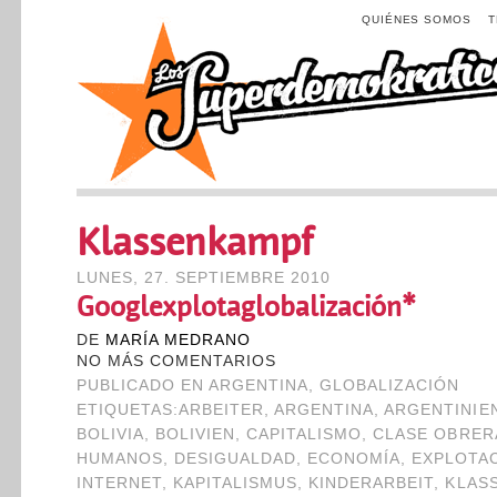
QUIÉNES SOMOS
Klassenkampf
LUNES, 27. SEPTIEMBRE 2010
Googlexplotaglobalización*
DE
MARÍA MEDRANO
NO MÁS COMENTARIOS
PUBLICADO EN
ARGENTINA
,
GLOBALIZACIÓN
ETIQUETAS:
ARBEITER
,
ARGENTINA
,
ARGENTINIE
BOLIVIA
,
BOLIVIEN
,
CAPITALISMO
,
CLASE OBRER
HUMANOS
,
DESIGUALDAD
,
ECONOMÍA
,
EXPLOTA
INTERNET
,
KAPITALISMUS
,
KINDERARBEIT
,
KLAS