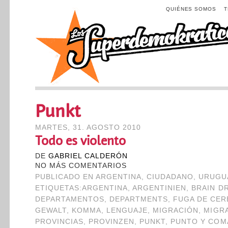
QUIÉNES SOMOS
Punkt
MARTES, 31. AGOSTO 2010
Todo es violento
DE
GABRIEL CALDERÓN
NO MÁS COMENTARIOS
PUBLICADO EN
ARGENTINA
,
CIUDADANO
,
URUGU
ETIQUETAS:
ARGENTINA
,
ARGENTINIEN
,
BRAIN D
DEPARTAMENTOS
,
DEPARTMENTS
,
FUGA DE CE
GEWALT
,
KOMMA
,
LENGUAJE
,
MIGRACIÓN
,
MIGR
PROVINCIAS
,
PROVINZEN
,
PUNKT
,
PUNTO Y COM