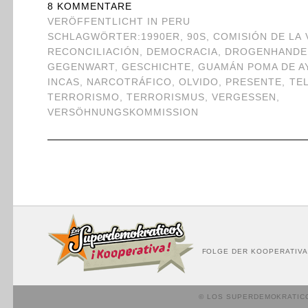
8 KOMMENTARE
VERÖFFENTLICHT IN
PERU
SCHLAGWÖRTER:
1990ER
,
90S
,
COMISIÓN DE LA
RECONCILIACIÓN
,
DEMOCRACIA
,
DROGENHANDE
GEGENWART
,
GESCHICHTE
,
GUAMÁN POMA DE A
INCAS
,
NARCOTRÁFICO
,
OLVIDO
,
PRESENTE
,
TE
TERRORISMO
,
TERRORISMUS
,
VERGESSEN
,
VERSÖHNUNGSKOMMISSION
FOLGE DER KOOPERATIVA
© LOS SUPERDEMOKRATIC