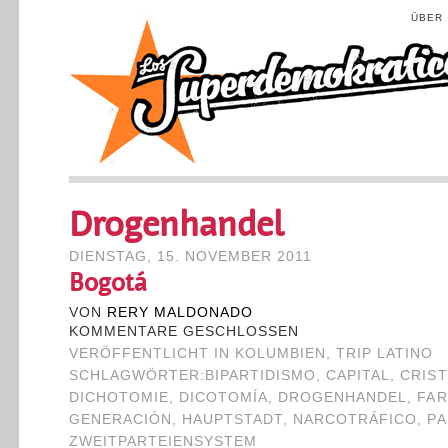
ÜBER
Drogenhandel
DIENSTAG, 15. NOVEMBER 2011
Bogotá
VON
RERY MALDONADO
KOMMENTARE GESCHLOSSEN
VERÖFFENTLICHT IN
KOLUMBIEN
,
TRIP LATINO
SCHLAGWÖRTER:
BIPARTIDISMO
,
CAPITAL
,
CRIST
DICHOTOMIE
,
DICOTOMÍA
,
DROGENHANDEL
,
FA
GENERACIÓN
,
HAUPTSTADT
,
NARCOTRÁFICO
,
PA
ZWEITPARTEIENSYSTEM