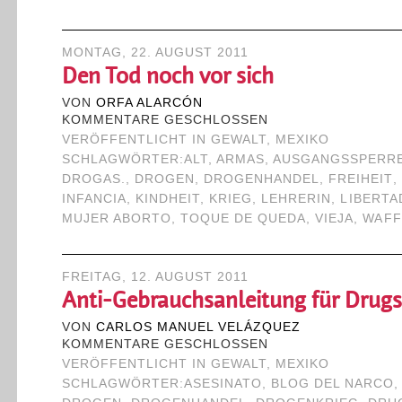
MONTAG, 22. AUGUST 2011
Den Tod noch vor sich
VON
ORFA ALARCÓN
KOMMENTARE GESCHLOSSEN
VERÖFFENTLICHT IN
GEWALT
,
MEXIKO
SCHLAGWÖRTER:
ALT
,
ARMAS
,
AUSGANGSSPERR
DROGAS.
,
DROGEN
,
DROGENHANDEL
,
FREIHEIT
,
INFANCIA
,
KINDHEIT
,
KRIEG
,
LEHRERIN
,
LIBERTA
MUJER ABORTO
,
TOQUE DE QUEDA
,
VIEJA
,
WAFF
FREITAG, 12. AUGUST 2011
Anti-Gebrauchsanleitung für Drugs
VON
CARLOS MANUEL VELÁZQUEZ
KOMMENTARE GESCHLOSSEN
VERÖFFENTLICHT IN
GEWALT
,
MEXIKO
SCHLAGWÖRTER:
ASESINATO
,
BLOG DEL NARCO