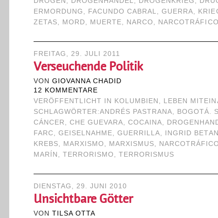
DROGEN
,
DROGENHANDEL
,
DROGENKRIEG
,
DRU
ERMORDUNG
,
FACUNDO CABRAL
,
GUERRA
,
KRIE
ZETAS
,
MORD
,
MUERTE
,
NARCO
,
NARCOTRÁFIC
FREITAG, 29. JULI 2011
Verseuchende Politik
VON
GIOVANNA CHADID
12 KOMMENTARE
VERÖFFENTLICHT IN
KOLUMBIEN
,
LEBEN MITEI
SCHLAGWÖRTER:
ANDRÉS PASTRANA
,
BOGOTÁ. 
CÁNCER
,
CHE GUEVARA
,
COCAINA
,
DROGENHAN
FARC
,
GEISELNAHME
,
GUERRILLA
,
INGRID BETA
KREBS
,
MARXISMO
,
MARXISMUS
,
NARCOTRÁFIC
MARÍN
,
TERRORISMO
,
TERRORISMUS
DIENSTAG, 29. JUNI 2010
Unsichtbare Götter
VON
TILSA OTTA