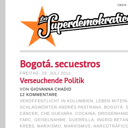
ÜBER
Bogotá. secuestros
FREITAG, 29. JULI 2011
Verseuchende Politik
VON
GIOVANNA CHADID
12 KOMMENTARE
VERÖFFENTLICHT IN
KOLUMBIEN
,
LEBEN MITEI
SCHLAGWÖRTER:
ANDRÉS PASTRANA
,
BOGOTÁ. 
CÁNCER
,
CHE GUEVARA
,
COCAINA
,
DROGENHAN
FARC
,
GEISELNAHME
,
GUERRILLA
,
INGRID BETA
KREBS
,
MARXISMO
,
MARXISMUS
,
NARCOTRÁFIC