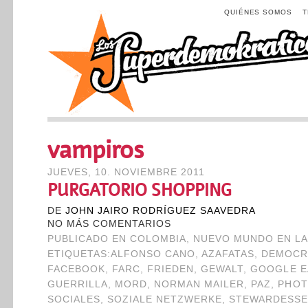
QUIÉNES SOMOS
vampiros
JUEVES, 10. NOVIEMBRE 2011
PURGATORIO SHOPPING
DE
JOHN JAIRO RODRÍGUEZ SAAVEDRA
NO MÁS COMENTARIOS
PUBLICADO EN
COLOMBIA
,
NUEVO MUNDO EN LA
ETIQUETAS:
ALFONSO CANO
,
AZAFATAS
,
DEMOCR
FACEBOOK
,
FARC
,
FRIEDEN
,
GEWALT
,
GOOGLE E
GUERRILLA
,
MORD
,
NORMAN MAILER
,
PAZ
,
PHOT
SOCIALES
,
SOZIALE NETZWERKE
,
STEWARDESS