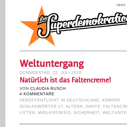
ÜBER
Weltuntergang
DONNERSTAG, 22. JULI 2010
Natürlich ist das Faltencreme!
VON
CLAUDIA RUSCH
4 KOMMENTARE
VERÖFFENTLICHT IN
DEUTSCHLAND
,
KÖRPER
SCHLAGWÖRTER:
17
,
ALTERN
,
DANTE
,
FALTENCR
LIFTEN
,
MIDLIFECRISIS
,
SICHERHEIT
,
WELTUNT