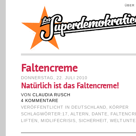
ÜBER
Faltencreme
DONNERSTAG, 22. JULI 2010
Natürlich ist das Faltencreme!
VON
CLAUDIA RUSCH
4 KOMMENTARE
VERÖFFENTLICHT IN
DEUTSCHLAND
,
KÖRPER
SCHLAGWÖRTER:
17
,
ALTERN
,
DANTE
,
FALTENCR
LIFTEN
,
MIDLIFECRISIS
,
SICHERHEIT
,
WELTUNT