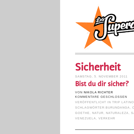
Sicherheit
SAMSTAG, 5. NOVEMBER 2011
Bist du dir sicher?
VON
NIKOLA RICHTER
KOMMENTARE GESCHLOSSEN
VERÖFFENTLICHT IN
TRIP LATIN
SCHLAGWÖRTER:
BURUNDANGA
,
GOETHE
,
NATUR
,
NATURALEZA
,
S
VENEZUELA
,
VERKEHR