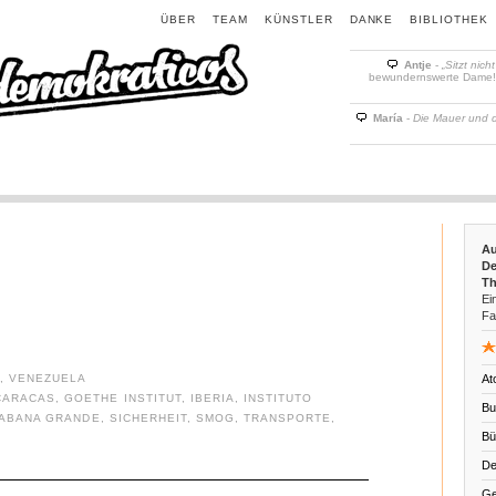
ÜBER
TEAM
KÜNSTLER
DANKE
BIBLIOTHEK
Antje
-
„Sitzt nich
bewundernswerte Dame! D
María
-
Die Mauer und 
Au
De
Th
Ein
Fa
O
,
VENEZUELA
At
CARACAS
,
GOETHE INSTITUT
,
IBERIA
,
INSTITUTO
Bu
ABANA GRANDE
,
SICHERHEIT
,
SMOG
,
TRANSPORTE
,
Bü
De
Ge