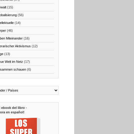
walt
(15)
obalisierung
(56)
ellektuelle
(14)
rper
(46)
ben Miteinander
(16)
terarischer Aktivismus
(12)
ge
(13)
ue Welt im Netz
(17)
sammen schauen
(6)
l ebook del libro -
ora en español!