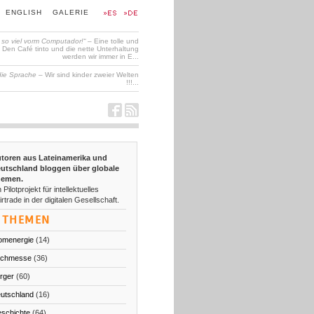
ENGLISH
GALERIE
t so viel vorm Computador!“
– Eine tolle und
en Café tinto und die nette Unterhaltung
werden wir immer in E...
die Sprache
– Wir sind kinder zweier Welten
!!!...
toren aus Lateinamerika und
utschland bloggen über globale
emen.
 Pilotprojekt für intellektuelles
irtrade in der digitalen Gesellschaft.
THEMEN
omenergie
(14)
chmesse
(36)
rger
(60)
utschland
(16)
schichte
(64)