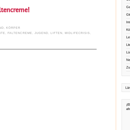
Ge
altencreme!
Gl
Int
ND
,
KÖRPER
Kö
NTE
,
FALTENCREME
,
JUGEND
,
LIFTEN
,
MIDLIFECRISIS
,
Le
Li
Lü
Ne
Zu
¡E
ah