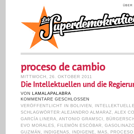
ÜBER
proceso de cambio
MITTWOCH, 26. OKTOBER 2011
Die Intellektuellen und die Regieru
VON
LAMALAPALABRA
KOMMENTARE GESCHLOSSEN
VERÖFFENTLICHT IN
BOLIVIEN
,
INTELLEKTUELL
SCHLAGWÖRTER:
ALEJANDRO ALMARAZ
,
ALEX C
GARCÍA LINERA
,
ANTONIO GRAMSCI
,
BÜRGERSC
EVO MORALES
,
FILEMÓN ESCÓBAR
,
GASOLINAZ
GUZMÁN
,
INDIGENAS
,
INDIGENE
,
MAS
,
PROCESO