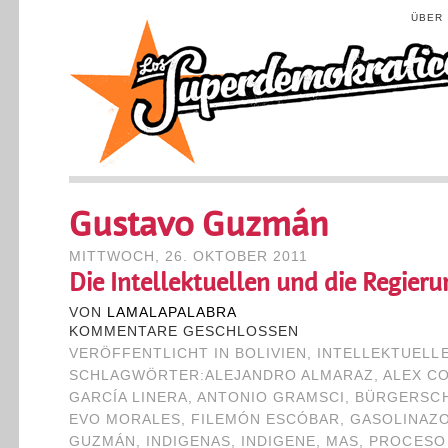
ÜBER
Gustavo Guzmán
MITTWOCH, 26. OKTOBER 2011
Die Intellektuellen und die Regieru
VON
LAMALAPALABRA
KOMMENTARE GESCHLOSSEN
VERÖFFENTLICHT IN
BOLIVIEN
,
INTELLEKTUELL
SCHLAGWÖRTER:
ALEJANDRO ALMARAZ
,
ALEX C
GARCÍA LINERA
,
ANTONIO GRAMSCI
,
BÜRGERSC
EVO MORALES
,
FILEMÓN ESCÓBAR
,
GASOLINAZ
GUZMÁN
,
INDIGENAS
,
INDIGENE
,
MAS
,
PROCESO