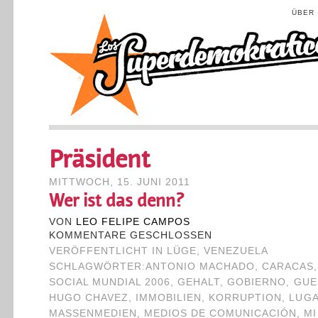
ÜBER
Präsident
MITTWOCH, 15. JUNI 2011
Wer ist das denn?
VON
LEO FELIPE CAMPOS
KOMMENTARE GESCHLOSSEN
VERÖFFENTLICHT IN
LÜGE
,
VENEZUELA
SCHLAGWÖRTER:
ANTONIO MACHADO
,
CARACAS
SOCIAL MUNDIAL 2006
,
GEHALT
,
GOBIERNO
,
GUE
HUGO CHAVEZ
,
IMMOBILIEN
,
KORRUPTION
,
LUG
MASSENMEDIEN
,
MEDIOS DE COMUNICACIÓN
,
MI