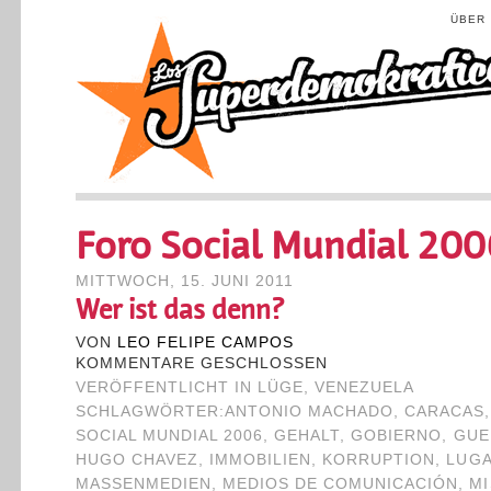
ÜBER
Foro Social Mundial 200
MITTWOCH, 15. JUNI 2011
Wer ist das denn?
VON
LEO FELIPE CAMPOS
KOMMENTARE GESCHLOSSEN
VERÖFFENTLICHT IN
LÜGE
,
VENEZUELA
SCHLAGWÖRTER:
ANTONIO MACHADO
,
CARACAS
SOCIAL MUNDIAL 2006
,
GEHALT
,
GOBIERNO
,
GUE
HUGO CHAVEZ
,
IMMOBILIEN
,
KORRUPTION
,
LUG
MASSENMEDIEN
,
MEDIOS DE COMUNICACIÓN
,
MI