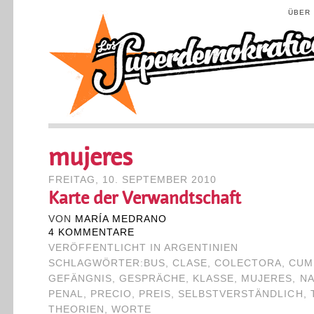
ÜBER
mujeres
FREITAG, 10. SEPTEMBER 2010
Karte der Verwandtschaft
VON
MARÍA MEDRANO
4 KOMMENTARE
VERÖFFENTLICHT IN
ARGENTINIEN
SCHLAGWÖRTER:
BUS
,
CLASE
,
COLECTORA
,
CUM
GEFÄNGNIS
,
GESPRÄCHE
,
KLASSE
,
MUJERES
,
NA
PENAL
,
PRECIO
,
PREIS
,
SELBSTVERSTÄNDLICH
,
THEORIEN
,
WORTE