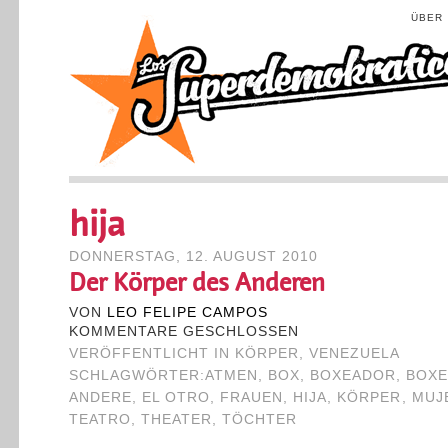
ÜBER
hija
DONNERSTAG, 12. AUGUST 2010
Der Körper des Anderen
VON
LEO FELIPE CAMPOS
KOMMENTARE GESCHLOSSEN
VERÖFFENTLICHT IN
KÖRPER
,
VENEZUELA
SCHLAGWÖRTER:
ATMEN
,
BOX
,
BOXEADOR
,
BOX
ANDERE
,
EL OTRO
,
FRAUEN
,
HIJA
,
KÖRPER
,
MUJ
TEATRO
,
THEATER
,
TÖCHTER