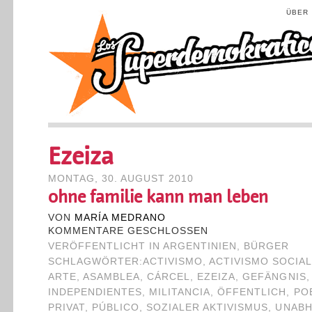
ÜBER
Ezeiza
MONTAG, 30. AUGUST 2010
ohne familie kann man leben
VON
MARÍA MEDRANO
KOMMENTARE GESCHLOSSEN
VERÖFFENTLICHT IN
ARGENTINIEN
,
BÜRGER
SCHLAGWÖRTER:
ACTIVISMO
,
ACTIVISMO SOCIA
ARTE
,
ASAMBLEA
,
CÁRCEL
,
EZEIZA
,
GEFÄNGNIS
INDEPENDIENTES
,
MILITANCIA
,
ÖFFENTLICH
,
PO
PRIVAT
,
PÚBLICO
,
SOZIALER AKTIVISMUS
,
UNABH