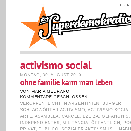
ÜBER
activismo social
MONTAG, 30. AUGUST 2010
ohne familie kann man leben
VON
MARÍA MEDRANO
KOMMENTARE GESCHLOSSEN
VERÖFFENTLICHT IN
ARGENTINIEN
,
BÜRGER
SCHLAGWÖRTER:
ACTIVISMO
,
ACTIVISMO SOCIA
ARTE
,
ASAMBLEA
,
CÁRCEL
,
EZEIZA
,
GEFÄNGNIS
INDEPENDIENTES
,
MILITANCIA
,
ÖFFENTLICH
,
PO
PRIVAT
,
PÚBLICO
,
SOZIALER AKTIVISMUS
,
UNABH