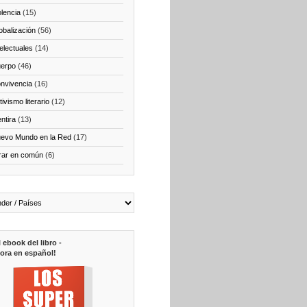
olencia
(15)
obalización
(56)
telectuales
(14)
erpo
(46)
nvivencia
(16)
ivismo literario
(12)
ntira
(13)
evo Mundo en la Red
(17)
rar en común
(6)
l ebook del libro -
ora en español!