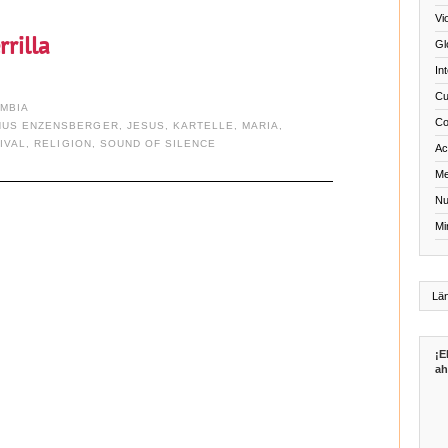
Vi
rilla
Gl
In
Cu
MBIA
Co
NUS ENZENSBERGER
,
JESUS
,
KARTELLE
,
MARIA
,
IVAL
,
RELIGION
,
SOUND OF SILENCE
Act
Me
Nu
Mi
¡E
ah