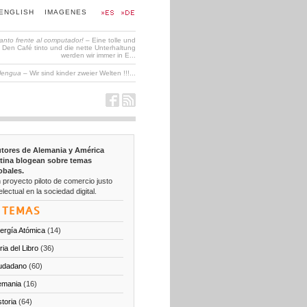
ENGLISH
IMAGENES
tanto frente al computador!
– Eine tolle und
en Café tinto und die nette Unterhaltung
werden wir immer in E...
 lengua
– Wir sind kinder zweier Welten !!!...
tores de Alemania y América
tina blogean sobre temas
obales.
 proyecto piloto de comercio justo
electual en la sociedad digital.
TEMAS
ergía Atómica
(14)
ria del Libro
(36)
udadano
(60)
emania
(16)
storia
(64)