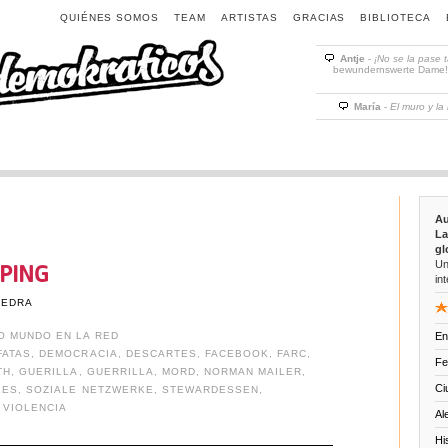
QUIÉNES SOMOS
TEAM
ARTISTAS
GRACIAS
BIBLIOTECA
Antje
-
¡No se la pase 
bewundernswerte Dame! D
María
-
El muro y la
Au
La
gl
Un
PING
int
VEDRA
O MUNDO EN LA RED
En
FATAS
,
DEMOCRACIA
,
DESCARTES
,
FACEBOOK
,
FARC
,
Fe
TH
,
GUERILLA
,
GUERRILLA
,
MORD
,
NORMAN MAILER
,
Ci
LES
,
SOZIALE NETZWERKE
,
STEWARDESSEN
,
,
VIOLENCIA
Al
Hi