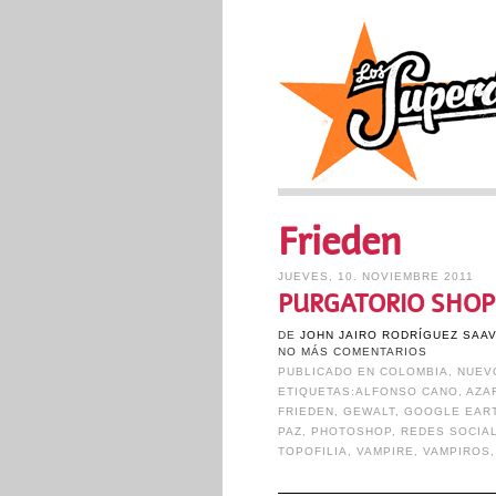
Frieden
JUEVES, 10. NOVIEMBRE 2011
PURGATORIO SHOP
DE
JOHN JAIRO RODRÍGUEZ SAA
NO MÁS COMENTARIOS
PUBLICADO EN
COLOMBIA
,
NUEV
ETIQUETAS:
ALFONSO CANO
,
AZA
FRIEDEN
,
GEWALT
,
GOOGLE EAR
PAZ
,
PHOTOSHOP
,
REDES SOCIA
TOPOFILIA
,
VAMPIRE
,
VAMPIROS