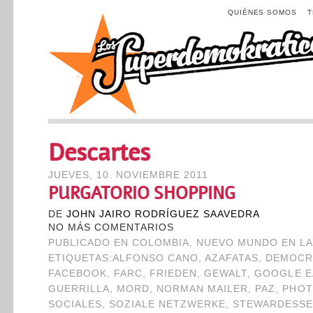
QUIÉNES SOMOS
Descartes
JUEVES, 10. NOVIEMBRE 2011
PURGATORIO SHOPPING
DE
JOHN JAIRO RODRÍGUEZ SAAVEDRA
NO MÁS COMENTARIOS
PUBLICADO EN
COLOMBIA
,
NUEVO MUNDO EN LA
ETIQUETAS:
ALFONSO CANO
,
AZAFATAS
,
DEMOCR
FACEBOOK
,
FARC
,
FRIEDEN
,
GEWALT
,
GOOGLE E
GUERRILLA
,
MORD
,
NORMAN MAILER
,
PAZ
,
PHOT
SOCIALES
,
SOZIALE NETZWERKE
,
STEWARDESS