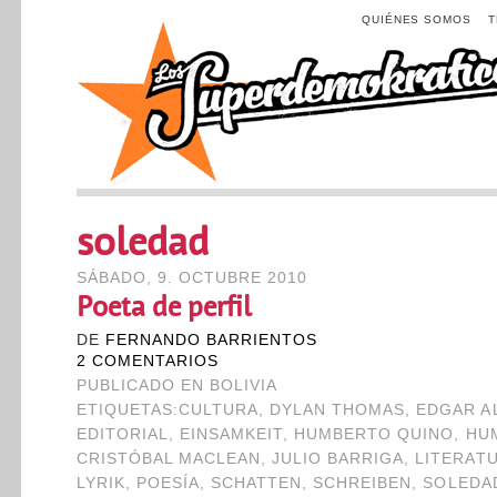
QUIÉNES SOMOS
soledad
SÁBADO, 9. OCTUBRE 2010
Poeta de perfil
DE
FERNANDO BARRIENTOS
2 COMENTARIOS
PUBLICADO EN
BOLIVIA
ETIQUETAS:
CULTURA
,
DYLAN THOMAS
,
EDGAR A
EDITORIAL
,
EINSAMKEIT
,
HUMBERTO QUINO
,
HU
CRISTÓBAL MACLEAN
,
JULIO BARRIGA
,
LITERAT
LYRIK
,
POESÍA
,
SCHATTEN
,
SCHREIBEN
,
SOLEDA