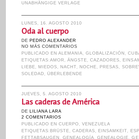
UNABHÄNGIGE VERLAGE
LUNES, 16. AGOSTO 2010
Oda al cuerpo
DE
PEDRO ALEXANDER
NO MÁS COMENTARIOS
PUBLICADO EN
ALEMANIA
,
GLOBALIZACIÓN
,
CUB
ETIQUETAS:
AMOR
,
ÄNGSTE
,
CAZADORES
,
EINSA
LIEBE
,
MIEDOS
,
NACHT
,
NOCHE
,
PRESAS
,
SOBRE
SOLEDAD
,
ÜBERLEBENDE
JUEVES, 5. AGOSTO 2010
Las caderas de América
DE
LILIANA LARA
2 COMENTARIOS
PUBLICADO EN
CUERPO
,
VENEZUELA
ETIQUETAS:
BRÜSTE
,
CADERAS
,
EINSAMKEIT
,
ES
FETTABSAUGEN
,
GENEALOGÍA
,
GENEALOGIE
,
GE