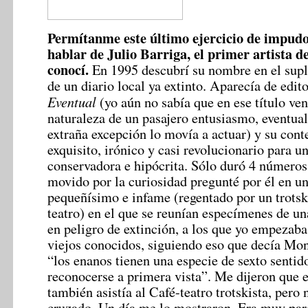
Permítanme este último ejercicio de impudo
hablar de Julio Barriga, el primer artista d
conocí.
En 1995 descubrí su nombre en el supl
de un diario local ya extinto. Aparecía de edit
Eventual
(yo aún no sabía que en ese título vení
naturaleza de un pasajero entusiasmo, eventual
extraña excepción lo movía a actuar) y su cont
exquisito, irónico y casi revolucionario para u
conservadora e hipócrita. Sólo duró 4 números
movido por la curiosidad pregunté por él en un
pequeñísimo e infame (regentado por un trotski
teatro) en el que se reunían especímenes de un
en peligro de extinción, a los que yo empezaba
viejos conocidos, siguiendo eso que decía Mo
“los enanos tienen una especie de sexto sentid
reconocerse a primera vista”. Me dijeron que e
también asistía al Café-teatro trotskista, pero 
cruzado. Un día me lo mostraron. Era muy par