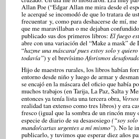
Allan Poe (“Edgar Allan me mira desde el esp
le acerqué se incomodó de que lo tratara de u
frecuentar y, como para deshacerse de mí, me 
que me maravillaban o me dejaban confundido.
El fuego es
publicado sus dos primeros libros:
abre con una variación del “Make a mask” de
hazme una máscara/ pues estoy solo y quiero
“
todavía”
Aforismos desaforado
) y el brevísimo
Hijo de maestros rurales, los libros habían fo
entorno desde niño y luego de armar y desmant
se encajó en la máscara del oficio que había p
muchos trabajos (en Tarija, La Paz, Salta y Me
Versos
entonces ya tenía lista una tercera obra,
realidad tan extenso como tres libros) y era c
fresco (igual que la sombra de un rincón muy 
(“soy solo
especie de diario de su desasosiego
mando/cartas urgentes a mí mismo”
). No le i
publicarlo, y tuvimos que esperar diez años pa