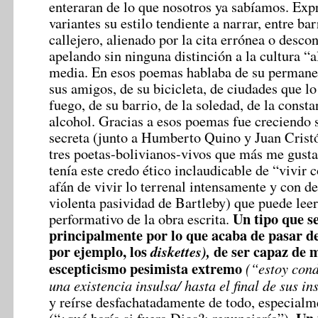
enteraran de lo que nosotros ya sabíamos. Expr
variantes su estilo tendiente a narrar, entre bar
callejero, alienado por la cita errónea o desco
apelando sin ninguna distinción a la cultura “
media. En esos poemas hablaba de su permanen
sus amigos, de su bicicleta, de ciudades que l
fuego, de su barrio, de la soledad, de la consta
alcohol. Gracias a esos poemas fue creciendo 
secreta (junto a Humberto Quino y Juan Crist
tres poetas-bolivianos-vivos que más me gust
tenía este credo ético inclaudicable de “vivir
afán de vivir lo terrenal intensamente y con d
violenta pasividad de Bartleby) que puede leer
Un tipo que se
performativo de la obra escrita.
principalmente por lo que acaba de pasar d
por ejemplo, los
de ser capaz de m
diskettes),
escepticismo pesimista extremo
(“estoy con
una existencia insulsa/ hasta el final de sus in
y reírse desfachatadamente de todo, especial