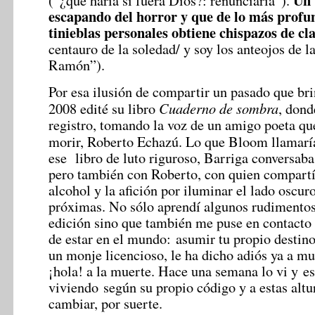
Un 
(“¿qué haría si fuera Dios?: renunciaría”).
escapando del horror y que de lo más profu
tinieblas personales obtiene chispazos de cl
centauro de la soledad/ y soy los anteojos de la
Ramón”).
Por esa ilusión de compartir un pasado que bri
Cuaderno de sombra
2008 edité su libro
, dond
registro, tomando la voz de un amigo poeta qu
morir, Roberto Echazú. Lo que Bloom llamar
ese libro de luto riguroso, Barriga conversa
pero también con Roberto, con quien compartía 
alcohol y la afición por iluminar el lado oscuro
próximas. No sólo aprendí algunos rudimentos 
edición sino que también me puse en contacto
de estar en el mundo: asumir tu propio destin
un monje licencioso, le ha dicho adiós ya a m
¡hola! a la muerte. Hace una semana lo vi y es
viviendo según su propio código y a estas altu
cambiar, por suerte.