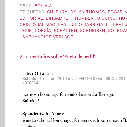
TEMA:
BOLIVIA
ETIQUETAS:
CULTURA
,
DYLAN THOMAS
,
EDGAR A
EDITORIAL
,
EINSAMKEIT
,
HUMBERTO QUINO
,
HU
CRISTÓBAL MACLEAN
,
JULIO BARRIGA
,
LITERAT
LYRIK
,
POESÍA
,
SCHATTEN
,
SCHREIBEN
,
SOLEDA
UNABHÄNGIGE VERLAGE
2 comentarios sobre 'Poeta de perfil'
Tilsa Otta
dice:
Sábado, 9. octubre 2010 a las %H:%M 07Sat, 09 Oct 201
+000034.
hermoso homenaje fernando, buscaré a Barriga.
Saludos!
Spandeutsch
(Anne):
wunderschöne Homenage, fernando, ich werde nach B
suchen.