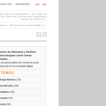
ENGLISH
IMAGENES
tanto frente al computador!
– Eine tolle und
en Café tinto und die nette Unterhaltung
werden wir immer in E...
 lengua
– Wir sind kinder zweier Welten !!!...
tores de Alemania y América
tina blogean sobre temas
obales.
 proyecto piloto de comercio justo
electual en la sociedad digital.
TEMAS
ergía Atómica
(14)
ria del Libro
(36)
udadano
(60)
emania
(16)
storia
(64)