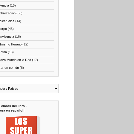
olencia
(15)
obalización
(56)
telectuales
(14)
erpo
(46)
nvivencia
(16)
ivismo literario
(12)
ntira
(13)
evo Mundo en la Red
(17)
rar en común
(6)
l ebook del libro -
ora en español!