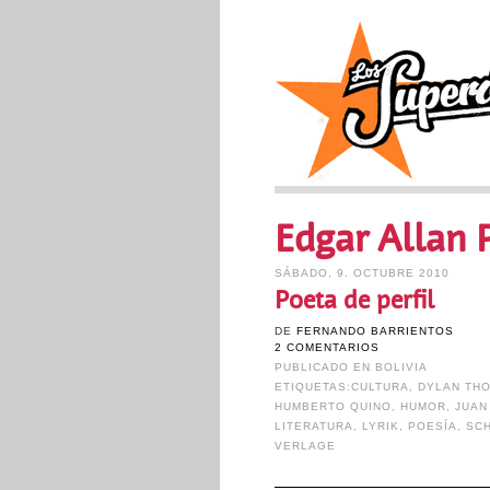
Edgar Allan 
SÁBADO, 9. OCTUBRE 2010
Poeta de perfil
DE
FERNANDO BARRIENTOS
2 COMENTARIOS
PUBLICADO EN
BOLIVIA
ETIQUETAS:
CULTURA
,
DYLAN TH
HUMBERTO QUINO
,
HUMOR
,
JUAN
LITERATURA
,
LYRIK
,
POESÍA
,
SC
VERLAGE