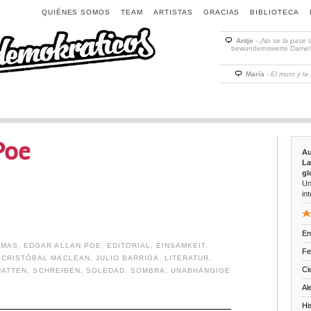
QUIÉNES SOMOS
TEAM
ARTISTAS
GRACIAS
BIBLIOTECA
Antje
-
¡No se la pase 
bewundernswerte Dame! D
María
-
El muro y la
Poe
Au
La
gl
Un
int
En
OMAS
,
EDGAR ALLAN POE
,
EDITORIAL
,
EINSAMKEIT
,
Fe
 CRISTÓBAL MACLEAN
,
JULIO BARRIGA
,
LITERATUR
,
Ci
HATTEN
,
SCHREIBEN
,
SOLEDAD
,
SOMBRA
,
UNABHÄNGIGE
Al
Hi