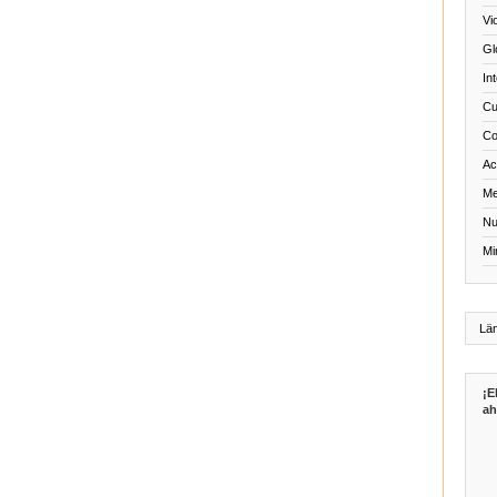
Vi
Gl
In
Cu
Co
Act
Me
Nu
Mi
¡E
ah