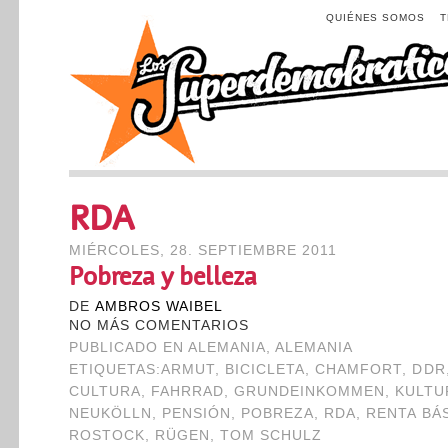
QUIÉNES SOMOS
RDA
MIÉRCOLES, 28. SEPTIEMBRE 2011
Pobreza y belleza
DE
AMBROS WAIBEL
NO MÁS COMENTARIOS
PUBLICADO EN
ALEMANIA
,
ALEMANIA
ETIQUETAS:
ARMUT
,
BICICLETA
,
CHAMFORT
,
DDR
CULTURA
,
FAHRRAD
,
GRUNDEINKOMMEN
,
KULTU
NEUKÖLLN
,
PENSIÓN
,
POBREZA
,
RDA
,
RENTA BÁ
ROSTOCK
,
RÜGEN
,
TOM SCHULZ