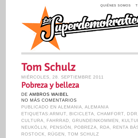
QUIÉNES SOMOS
Tom Schulz
MIÉRCOLES, 28. SEPTIEMBRE 2011
Pobreza y belleza
DE
AMBROS WAIBEL
NO MÁS COMENTARIOS
PUBLICADO EN
ALEMANIA
,
ALEMANIA
ETIQUETAS:
ARMUT
,
BICICLETA
,
CHAMFORT
,
DDR
CULTURA
,
FAHRRAD
,
GRUNDEINKOMMEN
,
KULTU
NEUKÖLLN
,
PENSIÓN
,
POBREZA
,
RDA
,
RENTA BÁ
ROSTOCK
,
RÜGEN
,
TOM SCHULZ