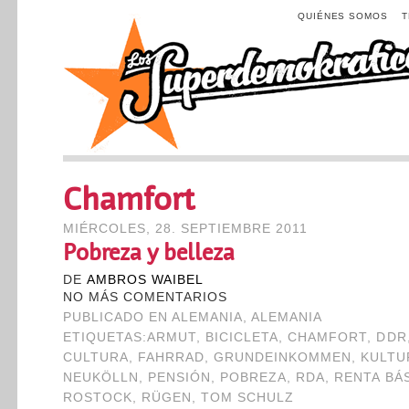
QUIÉNES SOMOS
Chamfort
MIÉRCOLES, 28. SEPTIEMBRE 2011
Pobreza y belleza
DE
AMBROS WAIBEL
NO MÁS COMENTARIOS
PUBLICADO EN
ALEMANIA
,
ALEMANIA
ETIQUETAS:
ARMUT
,
BICICLETA
,
CHAMFORT
,
DDR
CULTURA
,
FAHRRAD
,
GRUNDEINKOMMEN
,
KULTU
NEUKÖLLN
,
PENSIÓN
,
POBREZA
,
RDA
,
RENTA BÁ
ROSTOCK
,
RÜGEN
,
TOM SCHULZ