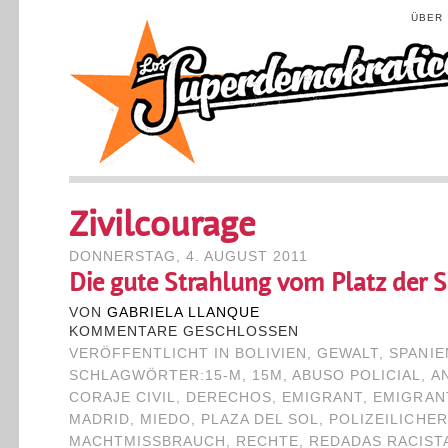
ÜBER
Zivilcourage
DONNERSTAG, 4. AUGUST 2011
Die gute Strahlung vom Platz der 
VON
GABRIELA LLANQUE
KOMMENTARE GESCHLOSSEN
VERÖFFENTLICHT IN
BOLIVIEN
,
GEWALT
,
SPANIE
SCHLAGWÖRTER:
15-M
,
15M
,
ABUSO POLICIAL
,
A
CORAJE CIVIL
,
DERECHOS
,
EMIGRANT
,
EMIGRAN
MADRID
,
MIEDO
,
PLAZA DEL SOL
,
POLIZEILICHER
MACHTMISSBRAUCH
,
RECHTE
,
REDADAS RACIST