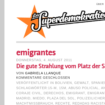
ÜBER
emigrantes
DONNERSTAG, 4. AUGUST 2011
Die gute Strahlung vom Platz der 
VON
GABRIELA LLANQUE
KOMMENTARE GESCHLOSSEN
VERÖFFENTLICHT IN
BOLIVIEN
,
GEWALT
,
SPANIE
SCHLAGWÖRTER:
15-M
,
15M
,
ABUSO POLICIAL
,
A
CORAJE CIVIL
,
DERECHOS
,
EMIGRANT
,
EMIGRAN
MADRID
,
MIEDO
,
PLAZA DEL SOL
,
POLIZEILICHER
MACHTMISSBRAUCH
,
RECHTE
,
REDADAS RACIST