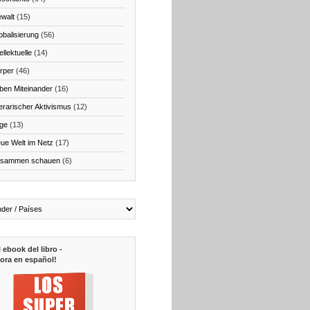
walt
(15)
obalisierung
(56)
ellektuelle
(14)
rper
(46)
ben Miteinander
(16)
terarischer Aktivismus
(12)
ge
(13)
ue Welt im Netz
(17)
sammen schauen
(6)
l ebook del libro -
ora en español!