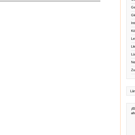
Ge
Gl
Int
Kö
Le
Li
Lü
Ne
Zu
¡E
ah