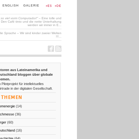
ENGLISH
GALERIE
t so viel vorm Computador!“
– Eine tolle und
en Café tinto und die nette Unterhaltung
werden wir immer in E...
die Sprache
– Wir sind kinder zweier Welten
!!!...
toren aus Lateinamerika und
utschland bloggen über globale
emen.
 Pilotprojekt für intellektuelles
irtrade in der digitalen Gesellschaft.
THEMEN
omenergie
(14)
chmesse
(36)
rger
(60)
utschland
(16)
schichte
(64)