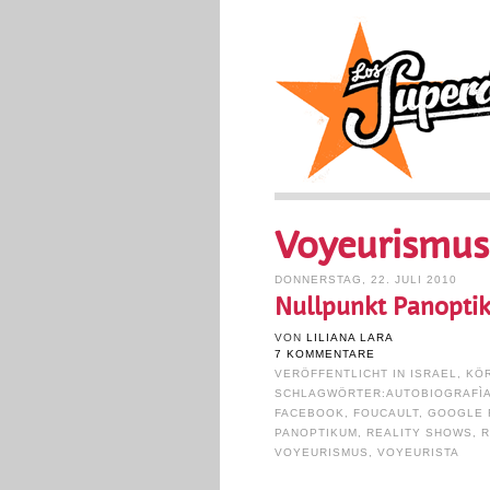
Voyeurismus
DONNERSTAG, 22. JULI 2010
Nullpunkt Panopti
VON
LILIANA LARA
7 KOMMENTARE
VERÖFFENTLICHT IN
ISRAEL
,
KÖ
SCHLAGWÖRTER:
AUTOBIOGRAFÌ
FACEBOOK
,
FOUCAULT
,
GOOGLE 
PANOPTIKUM
,
REALITY SHOWS
,
R
VOYEURISMUS
,
VOYEURISTA