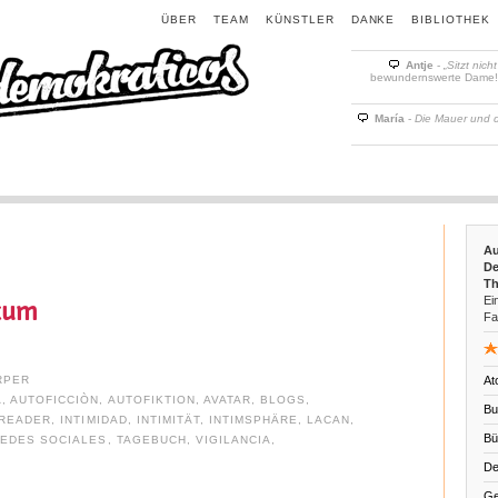
ÜBER
TEAM
KÜNSTLER
DANKE
BIBLIOTHEK
Antje
-
„Sitzt nich
bewundernswerte Dame! D
María
-
Die Mauer und 
Au
De
Th
Ein
kum
Fa
RPER
At
A
,
AUTOFICCIÒN
,
AUTOFIKTION
,
AVATAR
,
BLOGS
,
Bu
READER
,
INTIMIDAD
,
INTIMITÄT
,
INTIMSPHÄRE
,
LACAN
,
Bü
EDES SOCIALES
,
TAGEBUCH
,
VIGILANCIA
,
De
Ge