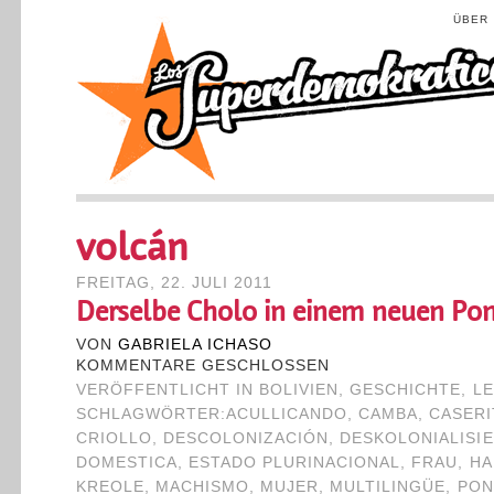
ÜBER
volcán
FREITAG, 22. JULI 2011
Derselbe Cholo in einem neuen Po
VON
GABRIELA ICHASO
KOMMENTARE GESCHLOSSEN
VERÖFFENTLICHT IN
BOLIVIEN
,
GESCHICHTE
,
LE
SCHLAGWÖRTER:
ACULLICANDO
,
CAMBA
,
CASERI
CRIOLLO
,
DESCOLONIZACIÓN
,
DESKOLONIALISI
DOMESTICA
,
ESTADO PLURINACIONAL
,
FRAU
,
HA
KREOLE
,
MACHISMO
,
MUJER
,
MULTILINGÜE
,
PO