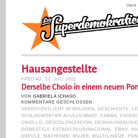
ÜBER
Hausangestellte
FREITAG, 22. JULI 2011
Derselbe Cholo in einem neuen Po
VON
GABRIELA ICHASO
KOMMENTARE GESCHLOSSEN
VERÖFFENTLICHT IN
BOLIVIEN
,
GESCHICHTE
,
LE
SCHLAGWÖRTER:
ACULLICANDO
,
CAMBA
,
CASERI
CRIOLLO
,
DESCOLONIZACIÓN
,
DESKOLONIALISI
DOMESTICA
,
ESTADO PLURINACIONAL
,
FRAU
,
HA
KREOLE
,
MACHISMO
,
MUJER
,
MULTILINGÜE
,
PO