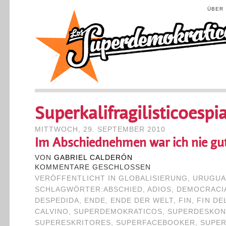
ÜBER
Superkalifragilisticoespi
MITTWOCH, 29. SEPTEMBER 2010
Im Abschiednehmen war ich nie gu
VON
GABRIEL CALDERÓN
KOMMENTARE GESCHLOSSEN
VERÖFFENTLICHT IN
GLOBALISIERUNG
,
URUGUA
SCHLAGWÖRTER:
ABSCHIED
,
ADIOS
,
DEMOCRACI
DESPEDIDA
,
ENDE
,
ENDE DER WELT
,
FIN
,
FIN DE
CALVINO
,
SUPERDEMOKRATICOS
,
SUPERDESKON
SUPERESKRITORES
,
SUPERFACEBOOKER
,
SUPE