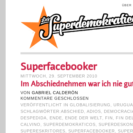
ÜBER
Superfacebooker
MITTWOCH, 29. SEPTEMBER 2010
Im Abschiednehmen war ich nie gu
VON
GABRIEL CALDERÓN
KOMMENTARE GESCHLOSSEN
VERÖFFENTLICHT IN
GLOBALISIERUNG
,
URUGUA
SCHLAGWÖRTER:
ABSCHIED
,
ADIOS
,
DEMOCRACI
DESPEDIDA
,
ENDE
,
ENDE DER WELT
,
FIN
,
FIN DE
CALVINO
,
SUPERDEMOKRATICOS
,
SUPERDESKON
SUPERESKRITORES
,
SUPERFACEBOOKER
,
SUPE