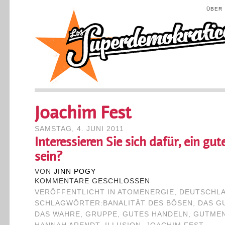
ÜBER
Joachim Fest
SAMSTAG, 4. JUNI 2011
Interessieren Sie sich dafür, ein gu
sein?
VON
JINN POGY
KOMMENTARE GESCHLOSSEN
VERÖFFENTLICHT IN
ATOMENERGIE
,
DEUTSCHL
SCHLAGWÖRTER:
BANALITÄT DES BÖSEN
,
DAS G
DAS WAHRE
,
GRUPPE
,
GUTES HANDELN
,
GUTME