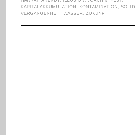
HANNAH ARENDT
,
ILLUSION
,
JOACHIM FEST
,
KAPITALAKKUMULATION
,
KONTAMINATION
,
SOLID
VERGANGENHEIT
,
WASSER
,
ZUKUNFT