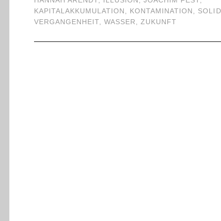
HANNAH ARENDT
,
ILLUSION
,
JOACHIM FEST
,
KAPITALAKKUMULATION
,
KONTAMINATION
,
SOLID
VERGANGENHEIT
,
WASSER
,
ZUKUNFT