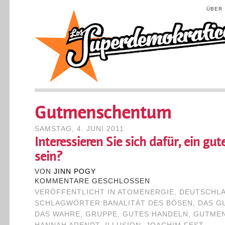
ÜBER
Gutmenschentum
SAMSTAG, 4. JUNI 2011
Interessieren Sie sich dafür, ein gu
sein?
VON
JINN POGY
KOMMENTARE GESCHLOSSEN
VERÖFFENTLICHT IN
ATOMENERGIE
,
DEUTSCHL
SCHLAGWÖRTER:
BANALITÄT DES BÖSEN
,
DAS G
DAS WAHRE
,
GRUPPE
,
GUTES HANDELN
,
GUTME