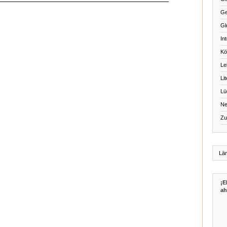
Ge
Gl
Int
Kö
Le
Li
Lü
Ne
Zu
¡E
ah