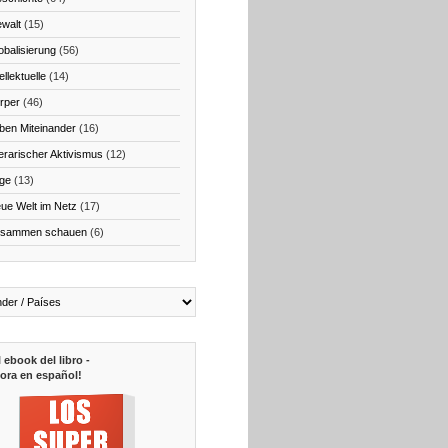
walt
(15)
obalisierung
(56)
ellektuelle
(14)
rper
(46)
ben Miteinander
(16)
terarischer Aktivismus
(12)
ge
(13)
ue Welt im Netz
(17)
sammen schauen
(6)
l ebook del libro -
ora en español!