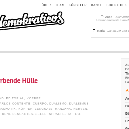
ÜBER
TEAM
KÜNSTLER
DANKE
BIBLIOTHEK
Antje
-
„Sitzt nich
bewundernswerte Dame! D
María
-
Die Mauer und 
Au
De
Th
Ein
rbende Hülle
Fa
ND
,
EDITORIAL
,
KÖRPER
At
ARLOS CONTENTE
,
CUERPO
,
DUALISMO
,
DUALISMUS
,
Bu
RAMMATIK
,
KÖRPER
,
LENGUAJE
,
MANZANA
,
NERVEN
,
Bü
,
RENE DESCARTES
,
SEELE
,
SPRACHE
,
TATTOO
,
De
Ge