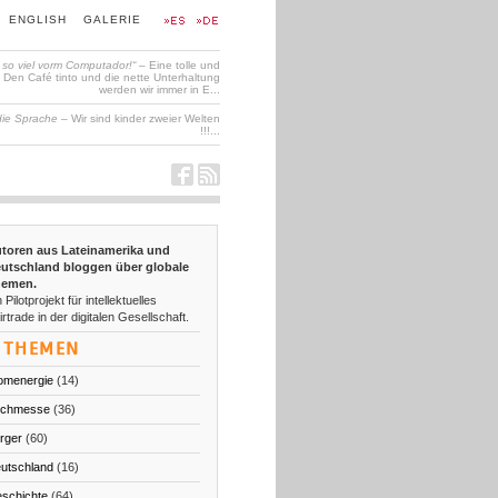
ENGLISH
GALERIE
t so viel vorm Computador!“
– Eine tolle und
en Café tinto und die nette Unterhaltung
werden wir immer in E...
die Sprache
– Wir sind kinder zweier Welten
!!!...
toren aus Lateinamerika und
utschland bloggen über globale
emen.
 Pilotprojekt für intellektuelles
irtrade in der digitalen Gesellschaft.
THEMEN
omenergie
(14)
chmesse
(36)
rger
(60)
utschland
(16)
schichte
(64)