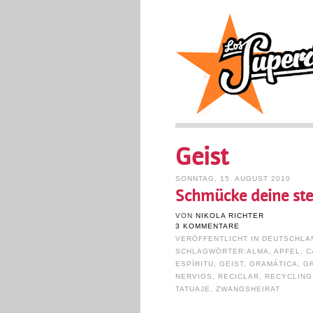
Geist
SONNTAG, 15. AUGUST 2010
Schmücke deine ste
VON
NIKOLA RICHTER
3 KOMMENTARE
VERÖFFENTLICHT IN
DEUTSCHLA
SCHLAGWÖRTER:
ALMA
,
APFEL
,
C
ESPÍRITU
,
GEIST
,
GRAMÁTICA
,
G
NERVIOS
,
RECICLAR
,
RECYCLING
TATUAJE
,
ZWANGSHEIRAT